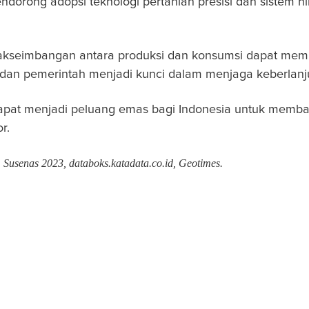
orong adopsi teknologi pertanian presisi dan sistem hili
dakseimbangan antara produksi dan konsumsi dapat memic
ri, dan pemerintah menjadi kunci dalam menjaga keberlanju
u dapat menjadi peluang emas bagi Indonesia untuk memba
r.
 Susenas 2023, databoks.katadata.co.id, Geotimes.