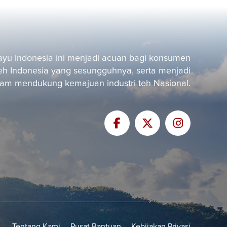
yu Indonesia ini menjadi acuan bagi konsumen
eh Indonesia yang sesungguhnya, serta menjadi
alam mendukung kemajuan industri teh Nasional.
Tentang Kami
Pusat Bantuan
Kebijakan Privasi