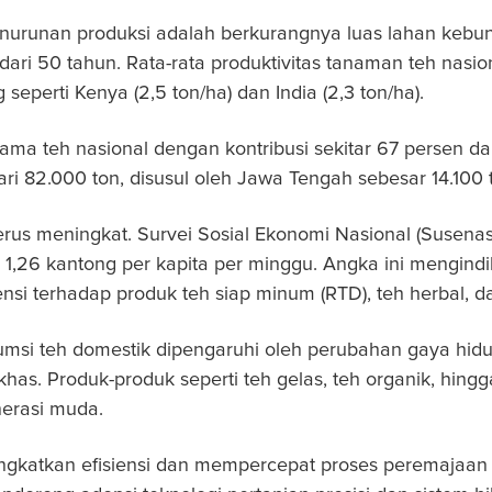
runan produksi adalah berkurangnya luas lahan kebun te
ari 50 tahun. Rata-rata produktivitas tanaman teh nasion
 seperti Kenya (2,5 ton/ha) dan India (2,3 ton/ha).
ma teh nasional dengan kontribusi sekitar 67 persen dar
i 82.000 ton, disusul oleh Jawa Tengah sebesar 14.100
h terus meningkat. Survei Sosial Ekonomi Nasional (Sus
 1,26 kantong per kapita per minggu. Angka ini mengin
ensi terhadap produk teh siap minum (RTD), teh herbal, 
umsi teh domestik dipengaruhi oleh perubahan gaya hi
 khas. Produk-produk seperti teh gelas, teh organik, hin
nerasi muda.
ningkatkan efisiensi dan mempercepat proses peremajaan