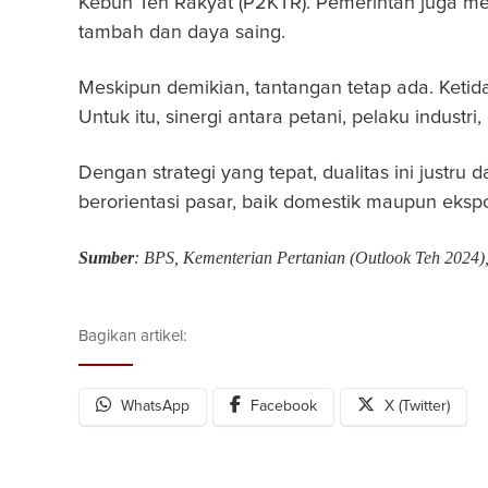
Kebun Teh Rakyat (P2KTR). Pemerintah juga mend
tambah dan daya saing.
Meskipun demikian, tantangan tetap ada. Keti
Untuk itu, sinergi antara petani, pelaku indust
Dengan strategi yang tepat, dualitas ini justr
berorientasi pasar, baik domestik maupun ekspo
Sumber
: BPS, Kementerian Pertanian (Outlook Teh 2024),
Bagikan artikel:
WhatsApp
Facebook
X (Twitter)