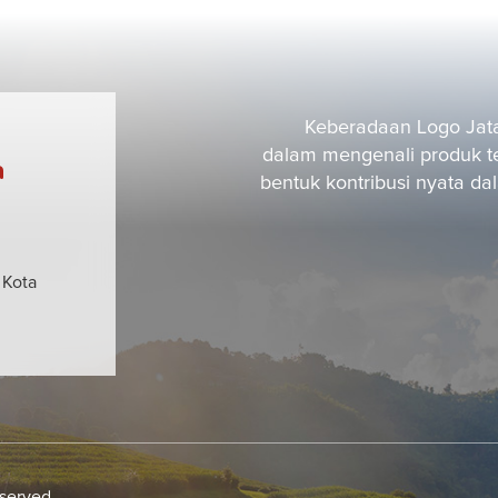
Keberadaan Logo Jata
dalam mengenali produk t
a
bentuk kontribusi nyata d
 Kota
eserved.